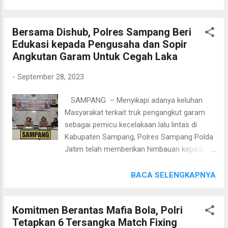
memasukkan nomor Polisi kendaraan yang
lintas(KTL) ini dalam rangka memperingati
akan dicari, dan jika kendaraan tersebut
hari lalu-lintas bhayangkara ke-68. "Dimana
sudah ditemukan oleh pihak Kepolisian,...
Bersama Dishub, Polres Sampang Beri
Sat Lantas Polres Blitar Kota meraih juara I
Edukasi kepada Pengusaha dan Sopir
lomba KTL se-Indonesia, ” kata Kapolres
Angkutan Garam Untuk Cegah Laka
Blitar Kota AKBP Danang Setiyo P.S S.H S.I.K,
Kamis (28/09/2023). Dijelaskan AKBP
-
September 28, 2023
Danang, bahwa penghargaan itu diterima
bertepatan dengan syukuran HUT ke-68 Lalu
SAMPANG – Menyikapi adanya keluhan
Lintas Bhayangkara di Indonesia Safety
Masyarakat terkait truk pengangkut garam
Driving Center(ISDC) Serpong Tangerang
sebagai pemicu kecelakaan lalu lintas di
Banten. Pemberian penghargaan Juara 1
Kabupaten Sampang, Polres Sampang Polda
diserahkan langsung Kakorlantas Polri Irjen
Jatim telah memberikan himbauan kepada
Pol Drs Firman Shantyabudi, M.Si dan dihadiri
Pengusaha dan sopir angkutan garam.
langsung oleh Kapolri Jenderal Polisi Drs
Himbauan itu disampaikan Kapolres
BACA SELENGKAPNYA
Listyo Sigit Prabowo M.Si dan PJU Mabes
Sampang AKBP Siswantoro S.IK, MH melalui
Polri. "Penghargaan ini dinilai dengan
Forum Grup Discussion (FGD) Problem
klasifikasi penilaian dari segi kelengkap...
Komitmen Berantas Mafia Bola, Polri
Oriented Policing terhadap truk pengangkut
Tetapkan 6 Tersangka Match Fixing
garam. “Sudah kami kumpulkan pihak