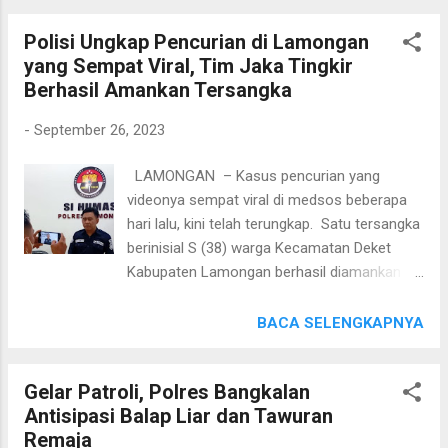
di rumah kontrakan Jalan Bandar Ngalim
Bukit Teletubbies yang sebelumnya hijau kini
Kelurahan Bandar...
Polisi Ungkap Pencurian di Lamongan
berubah menjadi abu-abu meskipun api
yang Sempat Viral, Tim Jaka Tingkir
berhasil padam setelah beberapa waktu.
Berhasil Amankan Tersangka
Sementara itu untuk mendukung bangkitnya
sektor Wisata khususnya di Gunung Bromo
-
September 26, 2023
ini, Polres Probolinggo Polda Jatim juga turut
mempromosikan kembali. Bahkan dalam
LAMONGAN – Kasus pencurian yang
kegiatan bakti sosialnya yang membersihkan
videonya sempat viral di medsos beberapa
sisa – sisa kebakaran pekan yang lalu, Polres
hari lalu, kini telah terungkap. Satu tersangka
Probolinggo menggelorakan tema baksos
berinisial S (38) warga Kecamatan Deket
dengan “Ayo ke Bromo”. Kapolres
Kabupaten Lamongan berhasil diamankan
Probolinggo AKBP Wisnu Wardana
oleh Tim Jaka Tingkir Satreskrim Polres
mengatakan bahwa pihaknya dengan
Lamongan Polda Jatim. Kapolres Lamongan
BACA SELENGKAPNYA
menjalin sinergitas bersama TNI, Pemkab
AKBP Yakhob Silvana Delareskha, S.I.K., M.Si
Probolinggo, TNBTS di Probolinggo dan para
melalui Kasihumas Polres Lamongan IPDA
relawan serta warga Masyarakat
Gelar Patroli, Polres Bangkalan
Anton Krisbiantoro, S.H membenarkan
berkomitmen untuk berupaya memperbaiki ...
Antisipasi Balap Liar dan Tawuran
bahwa terduga pelaku sudah diamankan itu
Remaja
adalah yang terekam CCTV dan videonya