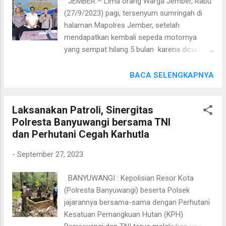
JEMBER – Lima orang Warga Jember, Rabu
ditetapkan enam orang sebagai tersangka,"
(27/9/2023) pagi, tersenyum sumringah di
kata Kasatgas Anti-Mafia Bola Polri Irjen
halaman Mapolres Jember, setelah
Asep Edi Suheri dalam jumpa pers di Gedung
mendapatkan kembali sepeda motornya
Bareskrim Polri, Jakarta Selatan, Rabu, 27
yang sempat hilang 5 bulan karena dicuri.
September 2023. Keenam tersangka itu
Ditemukannya kendaraan ini, setelah dirinya
adalah, K selaku LO wasit, A selaku kurir
menggunakan aplikasi Ilmu Semeru milik
BACA SELENGKAPNYA
pengantar uang, R sebagai wasit tengah, T
Polda Jatim yang diluncurkan Kapolda Jatim
selaku asisten wasit 1, R asisten wasit 2 dan
beberapa waktu lalu. “Alhamdulillah, sepeda
A yang merupakan wasit cadangan....
Laksanakan Patroli, Sinergitas
motor saya akhirnya ketemu, dan hari ini bisa
Polresta Banyuwangi bersama TNI
saya bawa pulang kembali ke rumah,” ujar
dan Perhutani Cegah Karhutla
Slamet Warga Cumedak Sumberjambe
Jember saat penyerahan sepeda motornya
-
September 27, 2023
oleh Wakapolres Jember Kompol. Hendry
Ibnu Indarto SIK. SH. Salmet juga bersyukur,
BANYUWANGI : Kepolisian Resor Kota
sepeda motornya tidak mengalami
(Polresta Banyuwangi) beserta Polsek
kerusakan berarti selama dibawa pelaku
jajarannya bersama-sama dengan Perhutani
pencurian. Hanya kondisi plat nomornya saja
Kesatuan Pemangkuan Hutan (KPH)
yang hilang, sedangkan kunci motornya tetap