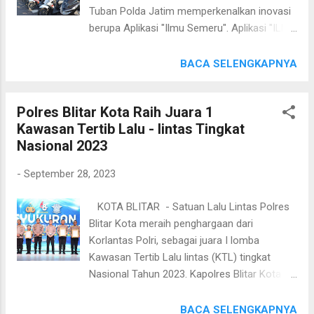
mampu,”ungkap Panetrowati, Jumat (29/9).
Tuban Polda Jatim memperkenalkan inovasi
Panetrowati melihat berbagai cara dilakukan
berupa Aplikasi "Ilmu Semeru". Aplikasi "ILMU
oleh jajaran Polres Ponorogo untuk
Semeru" atau Ilang temu ini merupakan
membantu warga kurang mampu. Seperti
inovasi terbaru dari Polda Jatim yang mampu
BACA SELENGKAPNYA
pada hari Jum'at (29/9/2023), dengan
terhubung dengan seluruh Polres jajaran di
dipimpin langsung oleh Kapolres Ponorogo
wilayah Jawa Timur. Masyarakat yang
AKBP Wimboko, S.I.K, M.Si,yang tel...
Polres Blitar Kota Raih Juara 1
kehilangan kendaraan bermotor dengan
Kawasan Tertib Lalu - lintas Tingkat
mudah dapat melakukan pelaporan melalui
Nasional 2023
aplikasi yang bisa diunduh melalui Playstore
tersebut. Dalam pelaporan melalui aplikasi
-
September 28, 2023
"Ilmu Semeru" prosesnya cukup sederhana,
yakni dengan melakukan registrasi akun dan
KOTA BLITAR - Satuan Lalu Lintas Polres
mengisi data kendaraan sesuai dengan
Blitar Kota meraih penghargaan dari
format yang telah disediakan dalam aplikasi.
Korlantas Polri, sebagai juara I lomba
Selain sebagai alat pelaporan, Aplikasi Ilmu
Kawasan Tertib Lalu lintas (KTL) tingkat
Semeru juga memungkinkan pengguna untuk
Nasional Tahun 2023. Kapolres Blitar Kota
melakukan pencarian kendaraan bermotor
AKBP Danang Setiyo P.S S.H S.I.K
yang hilang. Pengguna hanya perlu
mengatakan lomba Kawasan Tertib Lalu-
BACA SELENGKAPNYA