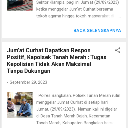
Sektor Klampis, pagi ini Jum'at (29/09/2023)
pelaku illegal logging. Barang bukti yang ikut
ketika menggelar Jum'at Curhat bersama
diamankan bwrupa tujuh unit sepeda motor
tokoh agama hingga tokoh masyarakat di
dan 14 gelondong kayu jati dengan berbagai
Desa Bator, Kecamatan Klampis, Bangkalan.
ukuran. "Untuk proses hukum lebih lanjut
Hadir langsung di tengah tengah masyarakat
BACA SELENGKAPNYA
kami serahkan terduga pelaku berikut alat
Kapolsek Klampis Iptu Anang Widiarto, S.H.
bukti dan barang bukti ke pihak Polsek
pagi ini, kegiatan ini pun menjadi momen bagi
Cerme," tutur Adi, Jumat (29/9). Ditanya asal
Jum'at Curhat Dapatkan Respon
polsek Klampis dan masyarakat untuk
usul kayu, Rinduw...
Positif, Kapolsek Tanah Merah : Tugas
semakin mengeratkan hubungan baik yang
Kepolisian Tidak Akan Maksimal
telah terjalin selama ini. Bahkan salah satu
Tanpa Dukungan
tokoh agama menjelaskan jika acara Jumat
curhat ini sukses dalam peran serta
-
September 29, 2023
menjaga kamtibmas di wilayah hukum polsek
Klampis teruntuk Desa Bator. "Terimakasih
Polres Bangkalan, Polsek Tanah Merah rutin
pak Kapolsek, karena telah rutin
menggelar Jumat Curhat di setiap hari
melaksanakan kegiatan patroli dan
Jumat, (29/09/2023). Namun kali ini digelar
pendekatan para tokoh untuk ikut dan
di Desa Tanah Merah Dajah, Kecamatan
mengajak, menjaga keamanan desa dari
Tanah Merah, Kabupaten Bangkalan bersama
pelaku kejahatan," tukas salah satu tokoh