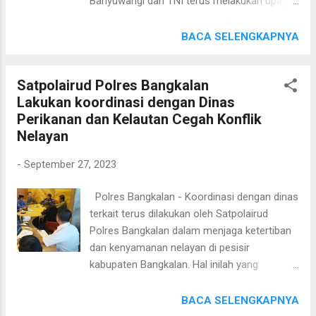
Banyuwangi dan TNI terus melakukan upaya
normal dan tidak mengalami
Pencegahan dan Penanganan Kebakaran
kerusakan.“Sepedanya utuh dan tidak ada
Hutan dan Lahan (Karhutla). Kegiatan
BACA SELENGKAPNYA
yang diprotoli, hanya plat nomornya yang
tersebut melibatkan jajaran
hilang," ungkap Slamet. Sebelumnya Slamet
Bhabinkamtibmas, Babinsa dan Polisi
sudah pasrah ketika motornya hilang. Namun
Satpolairud Polres Bangkalan
Pemangkuan Hutan (BKPH) l di Taman
setelah mendengar informasi terka...
Lakukan koordinasi dengan Dinas
Nasional Alas Purwo, Tegaldlimo Banyuwangi
Perikanan dan Kelautan Cegah Konflik
pada Rabu (27/09). Kapolresta Banyuwangi
Nelayan
Kombes Pol Deddy Foury Millewa melalui
Kasihumas Iptu Moch. Agus Winarno
-
September 27, 2023
mengatakan, bahwa upaya Pencegahan dan
Penanganan Kebakaran Hutan dan Lahan
Polres Bangkalan - Koordinasi dengan dinas
dilakukan secara bersama-sama melalui
terkait terus dilakukan oleh Satpolairud
sinergitas anggota Polri, TNI dan Jajaran
Polres Bangkalan dalam menjaga ketertiban
Polhut agar lebih tanggap bilamana terjadi
dan kenyamanan nelayan di pesisir
insiden kebakaran hutan. “Kegiatan ini
kabupaten Bangkalan. Hal inilah yang
sebagai bentuk sinergitas antara kepolisian,
dilakukan para punggawa polairud pada Rabu
TNI dan Perhutani yang selama ini sudah
siang (27/11/2023) bertempat di Kantor
BACA SELENGKAPNYA
terjalin baik," ujarnya. Sementara itu,
Dinas kelautan dan perikanan Provinsi Jawa