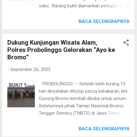
anggota TNI, namun juga melibatkan
sabu. Barang bukti diamankan petugas ini
personel Polri yang bertugas di wilayah
cukup banyak yang didominasi pil dobel L
Kabupaten Sidoarjo. “Yang pasti seluruh
dengan jumlah keseluruhan kurang lebih 50
BACA SELENGKAPNYA
anggota Polresta Sidoarjo sangat antusias
ribu butir. Kapolres Kediri Kota AKBP Teddy
untuk bergabung dalam acara ini sebagai
Chandra, S.I.K., M.Si. melalui Kasat
wujud partisipasi dalam m...
Dukung Kunjungan Wisata Alam,
Resnarkoba Polres Kediri Kota AKP Ipung
Polres Probolinggo Gelorakan “Ayo ke
Harianto, S.H., M.H. mengatakan, ada
Bromo”
sebanyak empat laporan polisi dengan tujuh
pelaku yang diamankan oleh petugas.
-
September 26, 2023
"Secara keseluruhan, barang bukti yang disita
petugas ada pil dobel L sebanyak 49.909
PROBOLINGGO – Setelah lebih kurang 13
butir dan sabu-sabu dengan berat 9.13
hari dinyatakan ditutup pasca kebakaran, kini
gram," jelasnya saat konferensi pers di Mako
Gunung Bromo kembali dibuka untuk umum.
Polres Kediri Kota, Selasa (26/9/2023). Saat
Sebelumnya pihak Taman Nasional Bromo
ini lanjut AKP Ipung, ke tujuh terduga pelaku
Tengger Semeru (TNBTS) di Jawa Timur
sudah ditahan dan kasusnya terus dalam
memutuskan untuk menutup kawasan ini
pengembangan petugas. Secara rinci, dia
dalam rangka memulihkan kerusakan pasca
BACA SELENGKAPNYA
menyampaikan, petugas mengamankan SU
kebakaran. Kebakaran yang melanda area