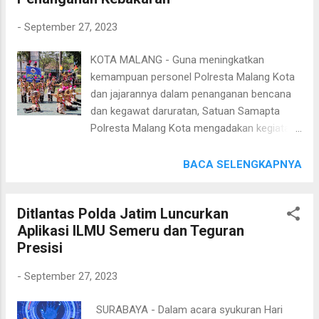
Kegiatan yang diikuti 100 peserta tersebut
-
September 27, 2023
menghadirkan narasumber dari bidang
kedokteran, Damkar Kota Malang dan
KOTA MALANG - Guna meningkatkan
Komunitas Relawan. Kapolresta Malang Kota
kemampuan personel Polresta Malang Kota
Kombes Pol Budi Hermanto mengatakan,
dan jajarannya dalam penanganan bencana
sudah selayaknya personel Polri memiliki
dan kegawat daruratan, Satuan Samapta
kemampuan dalam memberikan pertolongan
Polresta Malang Kota mengadakan kegiatan
pertama pada kegawatdaruratan suatu
Latihan kemampuan ( Latkatpuan)
insiden. Hal itu kata Kombes Budi Hermanto
penanganan bencana kebakaran dan
BACA SELENGKAPNYA
adalah salah satu wujud pengayoman,
Pertolongan Pertama pada
perlindungan dan pelayanan kepada
Kegawatdaruratan ( PPGD ). Latihan ini
Masyarakat dalam hal ini terkait bencana
Ditlantas Polda Jatim Luncurkan
dibuka oleh Kapolresta Malang Kota Kombes
yang terjadi. ”Kegiatan ini dapat memberikan
Aplikasi ILMU Semeru dan Teguran
Pol Budi Hermanto, S.I.K., M.Si., di Ballroom
edukasi penanganan serta langkah antisipasi
Presisi
Sanika Satyawada, Selasa (26/09/2023).
...
Kegiatan yang diikuti 100 peserta tersebut
-
September 27, 2023
menghadirkan narasumber dari bidang
kedokteran, Damkar Kota Malang dan
SURABAYA - Dalam acara syukuran Hari
Komunitas Relawan. Kapolresta Malang Kota