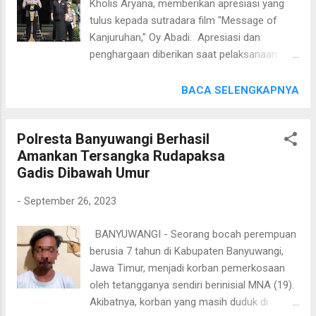
Kholis Aryana, memberikan apresiasi yang
lokasi rawan balap liar serta melakukan
tulus kepada sutradara film "Message of
pemantauan jalan, Polisi dapat mendeteksi
Kanjuruhan," Oy Abadi. Apresiasi dan
dan mengatasi potensi tindak kriminal dan
penghargaan diberikan saat pelaksanaan
gangguan kamtibmas agar tidak meresahkan
apel pagi yang dihadiri ratusan personel di
masyarakat. Melalui tindakan pencegahan ini,
Mapolres Malang, Senin (25/9/2023). Dalam
BACA SELENGKAPNYA
diharapkan frekuensi kegiatan balap liar
kesempatan tersebut, Kapolres Malang
dapat berkurang sehingga risiko kecelakaan
menyampaikan bahwa pihaknya dengan
dan gangguan ketertiban dapat diminima...
Polresta Banyuwangi Berhasil
sengaja mengundang Oy Abadi, sutradara
Amankan Tersangka Rudapaksa
film yang mengangkat kisah peristiwa
Gadis Dibawah Umur
Kanjuruhan, untuk menjelaskan latar
belakang pembuatan film tersebut dan
-
September 26, 2023
menyampaikan pesan moral yang
terkandung di dalamnya. "Kita semua perlu
BANYUWANGI - Seorang bocah perempuan
terus menyikapi, mengambil pelajaran
berusia 7 tahun di Kabupaten Banyuwangi,
penting dari tragedi Kanjuruhan. Mudah-
Jawa Timur, menjadi korban pemerkosaan
mudahan dengan adanya film ini bisa
oleh tetangganya sendiri berinisial MNA (19).
menginspirasi kita semua yang ada di Polres
Akibatnya, korban yang masih duduk di
Malang, termasuk warga masyarakat untuk