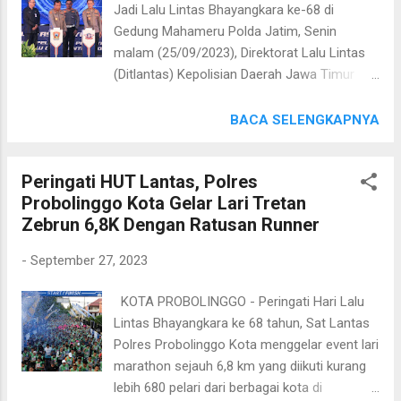
Jadi Lalu Lintas Bhayangkara ke-68 di
Kombes Pol Budi Hermanto mengatakan,
Gedung Mahameru Polda Jatim, Senin
sudah selayaknya personel Polri memiliki
malam (25/09/2023), Direktorat Lalu Lintas
kemampuan dalam memberikan pertolongan
(Ditlantas) Kepolisian Daerah Jawa Timur
pertama pada kegawatdaruratan suatu
(Polda Jatim) meluncurkan (launching)
insiden. Hal itu kata Kombes Budi Hermanto
inovasi terbaru yaitu aplikasi “ILMU Semeru”
BACA SELENGKAPNYA
adalah salah satu wujud pengayoman,
dan “Teguran Presisi”. Peluncuran aplikasi
perlindungan dan pelayanan kepada
tersebut dipimpin langsung oleh Kapolda
Masyarakat dalam hal ini terkait bencana
Peringati HUT Lantas, Polres
Jatim Irjen Pol Dr Toni Harmanto M.H., dan
yang terjadi. ”Kegiatan ini dapat memberikan
Probolinggo Kota Gelar Lari Tretan
dihardiri Wakapolda Jatim, Pejabat Utama
edukasi penanganan serta langkah antisipasi
Zebrun 6,8K Dengan Ratusan Runner
Polda Jatim, Kasat Lantas Jajaran Polda
d...
Jatim, serta instansi terkait yang bersinergi
-
September 27, 2023
dengan Ditlantas Polda Jatim. Kegiatan
syukuran Hari Jadi Lalu Lintas Bhayangkara
KOTA PROBOLINGGO - Peringati Hari Lalu
kali ini mengusung konsep digitalisasi
Lintas Bhayangkara ke 68 tahun, Sat Lantas
modern dan mengusung tema “Modernisasi
Polres Probolinggo Kota menggelar event lari
Pelayanan Polantas Presisi Mengawal Pemilu
marathon sejauh 6,8 km yang diikuti kurang
Damai untuk Indonesia Maju”. Adapun
lebih 680 pelari dari berbagai kota di
rangkaian kegiatan syukuran ini diantaranya