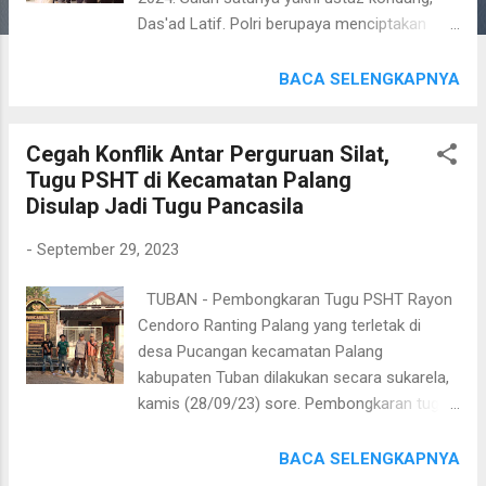
Das'ad Latif. Polri berupaya menciptakan
situasi kamtibmas yang kondusif dan
mencegah polarisasi yang kemungkinan
BACA SELENGKAPNYA
terjadi pada saat Pemilu 2024 mendatang.
Pasalnya, akan banyak isu-isu SARA dan juga
Cegah Konflik Antar Perguruan Silat,
provokasi di media sosial yang dapat
Tugu PSHT di Kecamatan Palang
mengganggu persatuan dan kesatuan
Disulap Jadi Tugu Pancasila
Bangsa Sebagai perwakilan dari Polri,
Wakabareskrim Irjen Asep Edi Suheri
-
September 29, 2023
menemui Ustaz Das'ad Latif di bilangan
Kuningan, Jakarta Selatan, Kamis
TUBAN - Pembongkaran Tugu PSHT Rayon
(28/9/2923) kemarin. Jenderal bintang dua
Cendoro Ranting Palang yang terletak di
yang mendapat amanat sebagai Kepala
desa Pucangan kecamatan Palang
Operasi Nusantara Cooling System' (Kaops
kabupaten Tuban dilakukan secara sukarela,
NCS) meminta petuah dari ustaz yang
kamis (28/09/23) sore. Pembongkaran tugu
berasal dari Makassar, Sulawesi Selatan.
tersebut berdasarkan surat edaran
"Alhamdulillah, Ustaz Das'ad Latif bersedia
Bakesbangpol Jatim Nomor
BACA SELENGKAPNYA
membantu tugas Polri," kata Irjen Asep Edi
300/5984/209.5/2023 tanggal 26 Juni 2023.