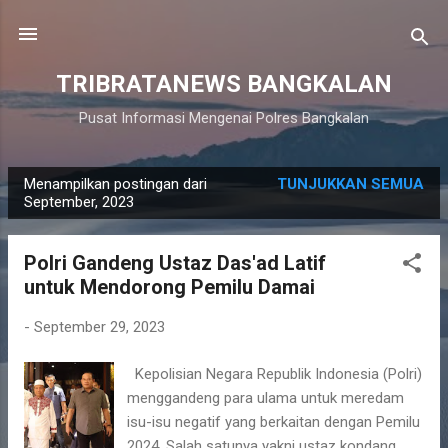
Langsung ke konten utama
TRIBRATANEWS BANGKALAN
Pusat Informasi Mengenai Polres Bangkalan
Menampilkan postingan dari
TUNJUKKAN SEMUA
P
September, 2023
o
s
Polri Gandeng Ustaz Das'ad Latif
t
untuk Mendorong Pemilu Damai
i
n
-
September 29, 2023
g
Kepolisian Negara Republik Indonesia (Polri)
a
menggandeng para ulama untuk meredam
n
isu-isu negatif yang berkaitan dengan Pemilu
2024. Salah satunya yakni ustaz kondang,