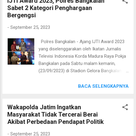
IJTI Award 2023, Polres Bangkalan
SIK, M.Si melalui Kasi Humas Iptu Mujiatno
anaknya ke RSUD Blambangan untuk ...
Sabet 2 Kategori Penghargaan
mengatakan, pihaknya sangat mengapresiasi
Bergengsi
aksi pembongkaran tugu pencak silat atau
dialih fungsikan oleh warga perguruan silat
-
September 25, 2023
itu sendiri untuk kepentingan masyarakat.
"Kami, Polres Tulungagung mengucapkan
Polres Bangkalan - Ajang IJTI Award 2023
banyak terima kasih atas pembongkaran
yang diselenggarakan oleh Ikatan Jurnalis
tugu perguruan silat ini, yang dilakukan
Televisi Indonesia Korda Madura Raya Pokja
secara sukarela. Kami, sangat mengapresiasi
Bangkalan pada Sabtu malam kemarin,
langkah tersebut,” kata Kasihumas, Senin
(23/09/2023) di Stadion Gelora Bangkalan
(25/09/2023). Iptu Mujiatno mengatakan ada
berlangsung meriah. 2 Punggawa terbaik
Tugu yang dialihfungsikan menjadi tugu
Polres Bangkalan yakni Kapolres AKBP Febri
BACA SELENGKAPNYA
Pancasila, Tugu moto satu desa dan tugu
Isman Jaya, S.H., S.I.K., M.I.K. dan
desa wisata. “Ini tentunya lebih
Kasatreskrim AKP Bangkit Dananjaya, S.I.K.,
mempercantik lingkungan,...
Wakapolda Jatim Ingatkan
M.A. pun menyabet 2 nominasi penghargaan
Masyarakat Tidak Tercerai Berai
bergengsi. Nominasi yang diraih oleh
Akibat Perbedaan Pendapat Politik
Kapolres Bangkalan tersebut yakni Kategori
Inovasi Layanan Kamtibmas Kepolisian,
-
September 25, 2023