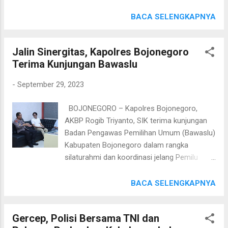
dengan Muspika Tanah Merah, perangkat
agama. "Kami akan terus selalu berusaha
Desa dan para tokoh masyarakat. Dihadiri
BACA SELENGKAPNYA
untuk meningkatkan patroli dijam rawan
oleh sejumlah tokoh agama dan masyarakat,
tindakan kejahatan khusus di Desa Ba...
AKP Eko Siswanto, S.H., M.H. sampaikan
Jalin Sinergitas, Kapolres Bojonegoro
agar semua warga hendaknya turut serta
Terima Kunjungan Bawaslu
aktif dalam membantu tugas Kepolisian.
"Kami harap warga berkenan hadir dari
-
September 29, 2023
semua kalangan, elemen maupun semua
profesi, dalam kesempatan Jum'at Curhat
BOJONEGORO – Kapolres Bojonegoro,
mendatang, dengan adanya kegiatan Jum'at
AKBP Rogib Triyanto, SIK terima kunjungan
Curhat ini agar terjalin silaturahmi dan dapat
Badan Pengawas Pemilihan Umum (Bawaslu)
menampung setiap informasi maupun
Kabupaten Bojonegoro dalam rangka
keluhan masyarakat untuk dapat di
silaturahmi dan koordinasi jelang Pemilu
optimalisasi dalam kegiatan selanjutnya demi
2024. Dalam kunjungan tersebut, Ketua
untuk menjaga Kamtibmas yang aman dan
Bawaslu Kabupaten Bojonegoro, Handoko
BACA SELENGKAPNYA
Kondusif diwilayah hukum Polsek Tanah
Sosro Hadi Wijoyo didampingi sejumlah
Merah.," tegas AKP Eko. Kegiatan Jum'at
komisioner disambut oleh Kapolres
Curhat ini lanjut Eko Siswanto, memudahkan
Gercep, Polisi Bersama TNI dan
Bojonegoro, AKBP Rogib Triyanto, SIK.
masyarakat untuk berinteraksi serta bisa