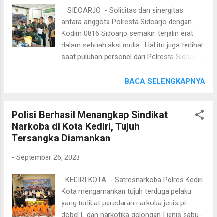
Polri adalah hal biasa merupakan bagian tour
SIDOARJO - Soliditas dan sinergitas
of duty dan penyegaran organisasi," kata
antara anggota Polresta Sidoarjo dengan
Ramadhan dalam keterangan tertulisnya.
Kodim 0816 Sidoarjo semakin terjalin erat
Dalam mutasi pada kali ini, Kapolda Aceh
dalam sebuah aksi mulia. Hal itu juga terlihat
sebelumnya Irjen Ahmad Haydar digantikan
saat puluhan personel dari Polresta Sidoarjo
oleh Irjen Achmad Kartiko yang menjabat
berpartisipasi dalam kegiatan donor darah
sebagai Pati Baintelkam Polri, yang
yang digelar di Mako Kodim 0816 Sidoarjo.
BACA SELENGKAPNYA
ditugaskan sebagai Deputi Bidang
Kabag SDM Polresta Sidoarjo, Kompol Haris
Penempatan dan Perlindungan Kawasan
Darma Sucipto mengatakan kegiatan saat itu
Eropa dan Timur Tengah BP2MI. Selain itu,
Polisi Berhasil Menangkap Sindikat
( donor darah) sebagai bentuk soliditas
ada 2 jabatan Wakapolda yang men...
Narkoba di Kota Kediri, Tujuh
sinergitas TNI-Polri. “Wujud Soliditas dan
Tersangka Diamankan
Sinergitas kami TNI Polri dalam
melaksanakan kegiatan aksi kemanusian
-
September 26, 2023
dalam rangka perayaan memperingati Hari
Ulang Tahun TNI yang ke-78,” ujar Kompol
KEDIRI KOTA - Satresnarkoba Polres Kediri
Haris Darma, Selasa ( 26/9). Peserta dalam
Kota mengamankan tujuh terduga pelaku
kegiatan donor darah saat itu kata Kompol
yang terlibat peredaran narkoba jenis pil
Haris Darma tidak hanya terbatas pada
dobel L dan narkotika golongan I jenis sabu-