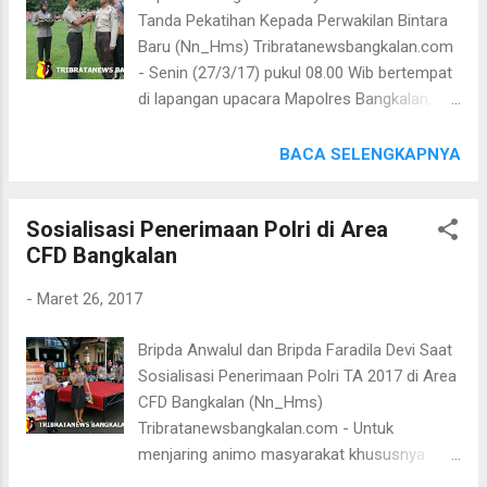
banyak pejabat Polres Bangkalan, seorang
Tanda Pekatihan Kepada Perwakilan Bintara
polwan Ipda Endang Widianingsih anggota
Baru (Nn_Hms) Tribratanewsbangkalan.com
staf Narkoba turun mendampingi kegiatan
- Senin (27/3/17) pukul 08.00 Wib bertempat
Kapolres Bangkalan AKBP Anissullah
di lapangan upacara Mapolres Bangkalan,
M.Ridha,SIK, SH, MH menjadi pembina
AKBP Anissullah M Ridha SIK SH MH
upacara di sekolah TK Siti Khotijah Jalan
memimpin upacara penerimaan penugasan
BACA SELENGKAPNYA
Teuku Umar I/2 Bangkalan. Dalam
pertama dan pembukaan pelaksanaan latihan
sanbutannya Kapolres Bangkalan mengajak
lanjutan bagi Bintara Polri lulusan Diktuba
kepada semua pihak agar bijak dalam
Sosialisasi Penerimaan Polri di Area
Polri TA 2016/2017 di Polres Bangkalan.
menyikapi informasi yang diterima melalui
CFD Bangkalan
Polres Bangkalan menerima sejumlah 42
media sosial, jangan langsung percaya beg...
personil dan merupakan jumlah terbanyak
-
Maret 26, 2017
diantara Polres lain yang ada di jajaran
wilayah Madura diharapkan bisa
Bripda Anwalul dan Bripda Faradila Devi Saat
meningkatkan perkuatan Polres Bangkalan
Sosialisasi Penerimaan Polri TA 2017 di Area
dalam menjaga dan memelihara Kamtibmas
CFD Bangkalan (Nn_Hms)
diwilayah hukum Polres Bangkalan. Kapolres
Tribratanewsbangkalan.com - Untuk
Bangkalan Menyampaikan Amanat Upacara
menjaring animo masyarakat khususnya
Penerimaan Bintara Baru Lulusan Diktuba TA
para remaja di wilayah Bangkalan, Minggu,