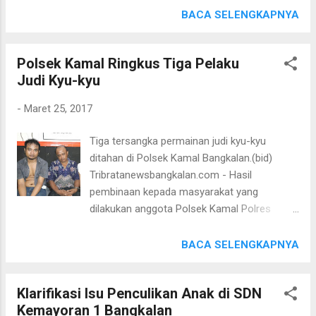
2016/2017 Dalam amanatnya Kapolres
(26/3/17) bertempat di area Car Free day
BACA SELENGKAPNYA
Bangkalan menyampaikan bahwa wilayah
alun alun Kab Bangkalan, Polres Bangkalan
hukum Polres Bangkalan membawahi 18
menggelar sosialisasi penerimaan Polri TA
(delapan belas ) kecamatan, dimana masing
Polsek Kamal Ringkus Tiga Pelaku
2017 secara terpadu mulai dari Tamtama,
masing kecamatan masyarakatnya memiliki
Judi Kyu-kyu
Bintara dan Alademi Kepolisian (Akpol) mulai
karakteristik berbeda dan tingkat kerawa...
pukul 06.00 Wib. Dalam kegiatan sosialisasi
-
Maret 25, 2017
tersebut selain membagikan brosur dan juga
penjelasan langsung dari Panitia Pembantu
Tiga tersangka permainan judi kyu-kyu
Penerimaan (Pabanrim) Polres Bangkalan
ditahan di Polsek Kamal Bangkalan.(bid)
kepada calon pendaftar juga dimeriahkan
Tribratanewsbangkalan.com - Hasil
peragaan seragam Polri oleh Bintara remaja
pembinaan kepada masyarakat yang
dan Polwan Polres Bangkalan. Pendaftaran
dilakukan anggota Polsek Kamal Polres
Polri TA 2017 secara terpadu dilaksanakan
Bangkalan agar masyarakat bersedia
secara serentak dimulai tgl 14 Maret sd 15
melaporkan setiap gangguan kamtibmas,
BACA SELENGKAPNYA
April 2017 di Pabanrim Seluruh Indonesia dan
lambat laun menampakkan hasil. Terbukti
berlanjut sesuai tahapan tahapan yang sudah
pada pada hari Jum'at (24/3/2017) sekitar
terjadwal. Kapolres Bangkalan AKBP
Klarifikasi Isu Penculikan Anak di SDN
pukul 21.30 Wib petugas berhasil menangkap
Anissullah M Ridha SIK SH MH melalui
Kemayoran 1 Bangkalan
tiga pelaku judi kyu-kyu. Sebelumnya petugas