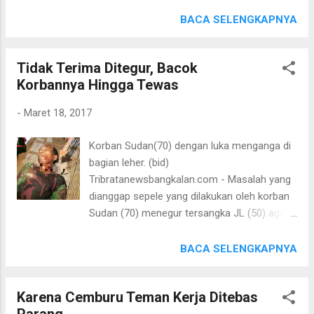
menggelembung disisi belakang atau sisi
menunggu proses evakuasi, petugas lalu
lainnya, Jum'at ( 17/3/17) sekitar pukul
BACA SELENGKAPNYA
lintas menutup korban Xenia yang sudah
16.30 wib Anggota Reskrim Polsek Sepuli
meninggal dunia ditutup dengan terpal.
mengamankan pria di jln Raya Depan SMK 1
Pengemudi yang meninggal, kemudian
Tidak Terima Ditegur, Bacok
Sepulu, Kec Sepulu, Kab Bangkalan karena
diketahui bernama NANANG SULIH HARIADI
Korbannya Hingga Tewas
kedapatan membawa narkotba jenis sabu.
(52) yang beralamatkan di Jl. S.Supriadi
Awal mula penangkapan anggota unit
VI/2339 Malang. ...
-
Maret 18, 2017
Reskrim Polsek Sepulu mendapat informasi
dari masyarakat kalau ada orang yang
Korban Sudan(70) dengan luka menganga di
melakukan transaksi narkoba, dengan dasar
bagian leher. (bid)
informasi tersebut dua anggota berangkat
Tribratanewsbangkalan.com - Masalah yang
melakukan penyelidikan dan mencurigai
dianggap sepele yang dilakukan oleh korban
seorang pengendara motor selanjutnya
Sudan (70) menegur tersangka JL (50) agar
dilakukan pengejaran. Setelah diberhentikan
jangan sembarangan memotong daun
dan dilakukan penggeledahan diketemukan 1
sembarangan karena bisa merusak tanaman
BACA SELENGKAPNYA
plastik klip kecil yang di duga berisi sabu di
orang lain, menjadi petaka baginya menjadi
bungkus dengan tisu yang di taruh di bawah
sasaran kemarahan tersangka JL(50).
jok sepeda motor Honda Beat warna putih
Karena Cemburu Teman Kerja Ditebas
Korban Sudan dibacok dengan sebilah arit
Nopol M-6533-HJ. Pria yang diketahui
Parang
pada bagian leher hingga tewas seketika,