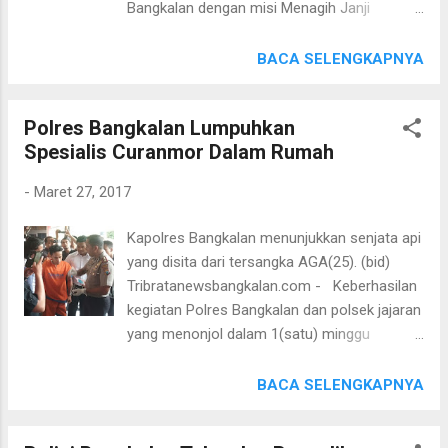
Bangkalan dengan misi Menagih Janji
permasalahan tersebut diselesaikan secara
Kapolres Bangkalan dan Kapolda Jatim,
kekeluargaan dan disaksikan oleh Kapolsek
terkait penanganan kasus pengeroyokan dan
BACA SELENGKAPNYA
Geger AKP Andy Bahterah, SE, Camat Geger,
penganiayaan yang dialami oleh aktifis
Perwakilan dari Koramil Geger, Ismar selaku
Musleh penggiat anti korupsi di Kabupaten
Kades Batobelah, Apel Dsn. Perkoning 1,
Polres Bangkalan Lumpuhkan
Bangkalan pada hari Rabu (29/3/2017) pukul
Babinsa Serda Pujiono dan Bhabinkamtibmas
Spesialis Curanmor Dalam Rumah
10.00 Wib. Kapolres Bangkalan berdialog
Bripka. Agung mudo...
dengan lima perwakilan massa pendemo.
-
Maret 27, 2017
(bid) Sebelumnya pihak koordinator aksi sdr.
Musleh (081991214324) sudah mengirimkan
Kapolres Bangkalan menunjukkan senjata api
surat pemberitahuan rencana kegiatan aksi
yang disita dari tersangka AGA(25). (bid)
damai dengan estimasi massa 50 orang dari
Tribratanewsbangkalan.com - Keberhasilan
Kec. Tragah dan Kec. Galis dengan
kegiatan Polres Bangkalan dan polsek jajaran
menggunakan alat bantu mega phone,
yang menonjol dalam 1(satu) minggu
spanduk, karton, bendera, selebaran dll. Orasi
mengungkap satu kasus kepemilikan senjata
dari salah satu aktifis di jalan masuk Polres
api, disampaikan oleh Kapolres Bangkalan
BACA SELENGKAPNYA
Bangkalan. (bid) Secara bergantian para
AKBP Anissullah M.Ridha,SIK, SH, MH
orator menyampaikan uneg-unegnya dengan
dihadapan para awak media, pada hari Senin
bantuan megaphone menuntut agar Polres