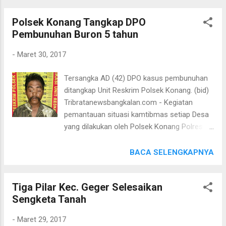
didampingi oleh Wakapolres Bangkalan
narkoba, sosialisasi bahaya penyalahgunaan
Kompol Imam Pauji, SH, M,Si., pemateri
Polsek Konang Tangkap DPO
narkoba diberbagai lembaga baik di sekolah
Rektor UTM Bangkalan Dr. Drs. Ec. H. Muh.
Pembunuhan Buron 5 tahun
melalui program simaskosin, Jumrah ,
Syarif, M.Si....
Poskamling Anti Narkoba serta kegiatan lain
-
Maret 30, 2017
yaitu dengan cara represif berupa
penindakan / penegakan hukum. Rabu
Tersangka AD (42) DPO kasus pembunuhan
(29/3/17) sekira pukul 6.30 wib Aipda Eko
ditangkap Unit Reskrim Polsek Konang. (bid)
Maryanto anggota reskrim bersama Aipda
Tribratanewsbangkalan.com - Kegiatan
Andi, Bripka Muzzamil, Bripka Mulyadi,
pemantauan situasi kamtibmas setiap Desa
Brigadir Sulis dan Bripda Raffangga
yang dilakukan oleh Polsek Konang Polres
melakukan penggrebekan dan
Bangkalan, mendapatkan hasil yang positif
penggeledahan rumah milik MR (52)
yakni berhasil mendeteksi keberadaan,
BACA SELENGKAPNYA
pekerjaanTani, alamat Dsn Baluggan, desa
mengenali dan menangkap seorang lelaki AD
Pangolangan, Kecamatan Burneh, Kabupaten
(42) warga Dsn. Berkongan Ds. Genteng, Kec.
Bangkalan. Setelah melakukan
Tiga Pilar Kec. Geger Selesaikan
Konang Kab. Bangkalan yang pernah buron
penggeledahan didalam rumah milik MR,
Sengketa Tanah
dalam kasus pembunuhan lima tahun lalu
anggota Polsek Burneh berhasil menemukan
(6/9/2012) dengan korban Sarkawi di Desa
barang bukti narkoba jenis sabu lengk...
-
Maret 29, 2017
Cangkarman Kec. Konang Kab.Bangkalan.