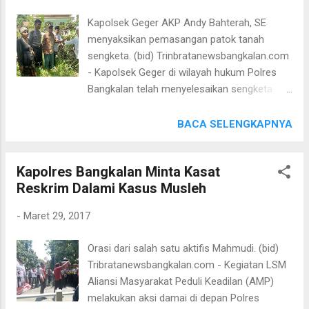
Keberadaan tersangka AD diketahui langsung
Kapolsek Geger AKP Andy Bahterah, SE
oleh dua anggota Unit Reskrim Polsek
menyaksikan pemasangan patok tanah
Konang yang sedang melaksanakan
sengketa. (bid) Trinbratanewsbangkalan.com
pemantauan situasi kamtibmas di sepanjang
- Kapolsek Geger di wilayah hukum Polres
Jalan Raya Konang, melihat seorang yang
Bangkalan telah menyelesaikan sengketa
diketahui sebagai orang yang pernah menjadi
tanah antara Ali bin Hasan dan H. Ansori di
buronan dalam kasus pembunuhan yang
Dusun Perkoning 1 Ds. Batobellah Kec. Geger
BACA SELENGKAPNYA
terjadi pada Maret 2012. Tanpa kesulitan
Kab. Bangkalan dengan cara dilakukan
kemudian polisi menangkap lelaki yang
pemasangan patok atau pemagaran
kemudian dikenal bernama AD (42), pada hari
Kapolres Bangkalan Minta Kasat
terhadap sebidang tanah yang diatasnya
Rabu (29/3/2017) sekitar puku 15.45 Wib.
Reskrim Dalami Kasus Musleh
berdiri tiga pohon jati milik H. Ansori/Damar,
Saat dilakukan penggeleda...
oleh saudara Ali bin Hasan, pada hari Rabu
-
Maret 29, 2017
(29/3/2017) pukul 10.00 Wib. Pengukuran
luas tanah sengketa sebelum dipasangi
Orasi dari salah satu aktifis Mahmudi. (bid)
patok. (bid) Penyelesaian sengketa tanah
Tribratanewsbangkalan.com - Kegiatan LSM
secara adimnistrasi dilaksanakan di Kantor
Aliansi Masyarakat Peduli Keadilan (AMP)
Kec. Geger dan telah dilakukan
melakukan aksi damai di depan Polres
penandatanganan surat pernyataan bahwa