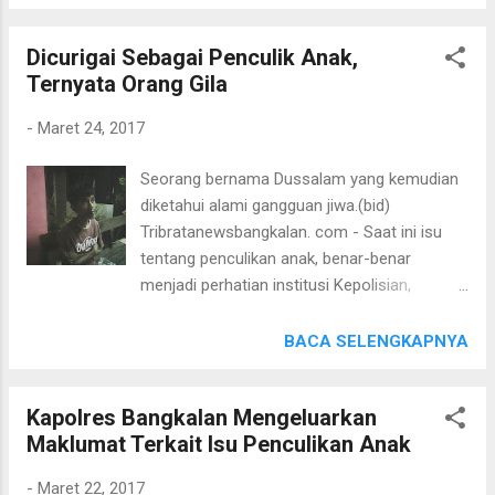
sambutannya menyampaikan pesan-pesan
pemberian sarana pendukung pelaksanaan
kamtibmas seputar isu yang saat ini sedang
Siskamling yang diserahkan kepada Kepala
Dicurigai Sebagai Penculik Anak,
santer beredar melalui media sosial
Desa Sendeng Laok dan Kepala Desa
Ternyata Orang Gila
facebook ditengah masyarakat yakni tentang
Sendeng Dajah Kec Labang Kab Bangkaan.
isu penculikan anak, secara tegas
Dalam Kesempatan tersebut K...
-
Maret 24, 2017
menyatakan bahwa itu berita bohong.
Penyerahan Maklumat Kapolres Bangkalan.
Seorang bernama Dussalam yang kemudian
(bid) Kapolres Bangkalan dalam pesan
diketahui alami gangguan jiwa.(bid)
kamtibmasnya di mesjid Agung Bangkalan,
Tribratanewsbangkalan. com - Saat ini isu
mengomentari status facebook yang
tentang penculikan anak, benar-benar
menjadi viral di dunia maya, karena
menjadi perhatian institusi Kepolisian,
menampilkan video seorang anak yang
termasuk Polres Bangkalan telah mengambil
lehernya terluka seperti disayat benda tajam.
beberapa langkah untuk menekan pengaruh
BACA SELENGKAPNYA
Secara tegas Kapolres menjelaskan bahwa,
negatif sehingga mempengaruhi perilaku
"masyarakat jangan terprovokasi dengan
masyarakat. Beberapa upaya petugas dari
video itu yang nyata-nyata adalah berita
Kapolres Bangkalan Mengeluarkan
Polres Bangkalan memberikan himbauan dan
bohong, "ujar Anis putra kelairan Aceh itu.
Maklumat Terkait Isu Penculikan Anak
menyebarkan maklumat Kapolres Bangkalan
Kanit Bintibmas Ipda Rubiyono menyerahk...
kepada masyarakat bahwa berita tentang
-
Maret 22, 2017