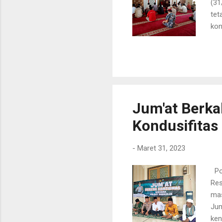
(31
tet
kon
Wiw
wil
men
Jum'at Berka
Kondusifita
-
Maret 31, 2023
Pol
Res
mas
Jum
ken