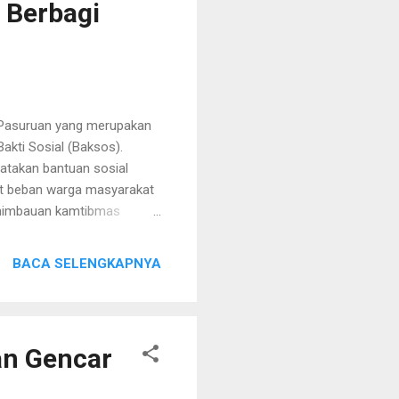
 Berbagi
 Pasuruan yang merupakan
akti Sosial (Baksos).
gatakan bantuan sosial
it beban warga masyarakat
 himbauan kamtibmas
ban di lingkungan masing
aknya harga beberap
BACA SELENGKAPNYA
auan kamtibmas,”ujarnya,
Lingkungan Pasar Hewan di
 sembako. Kapolres
an ...
an Gencar