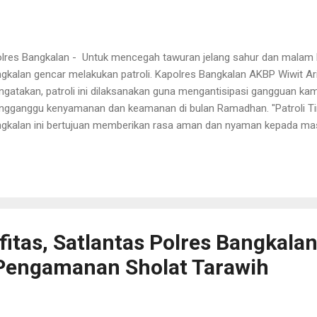
res Bangkalan - Untuk mencegah tawuran jelang sahur dan malam ha
gkalan gencar melakukan patroli. Kapolres Bangkalan AKBP Wiwit Ari W
gatakan, patroli ini dilaksanakan guna mengantisipasi gangguan ka
gganggu kenyamanan dan keamanan di bulan Ramadhan. "Patroli Ti
gkalan ini bertujuan memberikan rasa aman dan nyaman kepada masy
adiran polisi di jalan, mencerminkan kesiapsiagaan Polri di tengah mas
adhan seperti saat ini," terang AKBP Wiwit. AKBP Wiwit menambahk
gkalan terus berkomitmen untuk wilayah Kabupaten Bangkalan aka
gamanan wilayah agar situasi aman dan kondusif. Orang nomor satu
yebut, peran serta masyarakat dibutuhkan untuk memelihara kondusi
adhan. "Untuk sementara di wilayah Kabup...
fitas, Satlantas Polres Bangkala
Pengamanan Sholat Tarawih