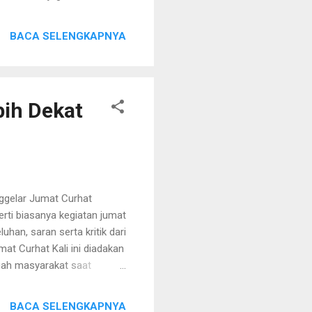
n ini pun akan terus
lilo, Bangkalan.
BACA SELENGKAPNYA
ih Dekat
ggelar Jumat Curhat
rti biasanya kegiatan jumat
uhan, saran serta kritik dari
at Curhat Kali ini diadakan
gah masyarakat saat
Dlemmer Ds. Pesanggrahan,
ntuk lebih dekat dengan
BACA SELENGKAPNYA