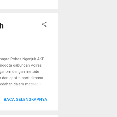
kan masyarakat, serta
an di Bulan Ramadhan,"
o, S.H., S.I.K., M.H.
ah
amapta Polres Nganjuk AKP
 anggota gabungan Polres
junganom dengan metode
n dan spot – spot dimana
edahan dalam metode ini
berbahaya seperti senjata
kukan patroli saja, kami
BACA SELENGKAPNYA
ukasi kepada warga yang
AKP M. Nur Huda saat
rskala besar ini dilakukan