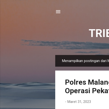
TR
Menampilkan postingan dari 
P
o
s
Polres Malan
t
i
Operasi Pek
n
g
-
Maret 31, 2023
a