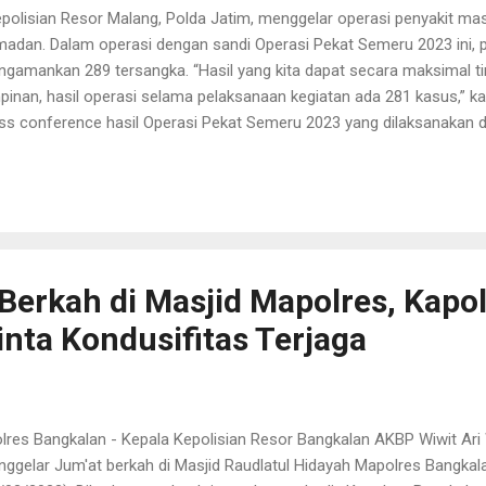
olisian Resor Malang, Polda Jatim, menggelar operasi penyakit mas
adan. Dalam operasi dengan sandi Operasi Pekat Semeru 2023 ini, po
gamankan 289 tersangka. “Hasil yang kita dapat secara maksimal tin
pinan, hasil operasi selama pelaksanaan kegiatan ada 281 kasus,” 
ss conference hasil Operasi Pekat Semeru 2023 yang dilaksanakan 
ang, Kamis (30/03/2023). Wakapolres Malang menambahkan, ada 7 s
aksanaan operasi pekat, diantaranya, judi, premaniseme, prostitusi,
edak (handak), pornografi, serta penyalahgunaan obat keras berbaha
kotika. Operasi itu, kata Wisnu, memiliki tujuan menciptakan situasi
adan dan dilaksanakan oleh Polres Malang dan Polsek jajaran selam
ggal 17 hingga 28 Maret 2023. Hasil Operasi Pekat Semeru 2023 ini 
 Berkah di Masjid Mapolres, Kapo
nta Kondusifitas Terjaga
res Bangkalan - Kepala Kepolisian Resor Bangkalan AKBP Wiwit Ari Wib
ggelar Jum'at berkah di Masjid Raudlatul Hidayah Mapolres Bangkalan