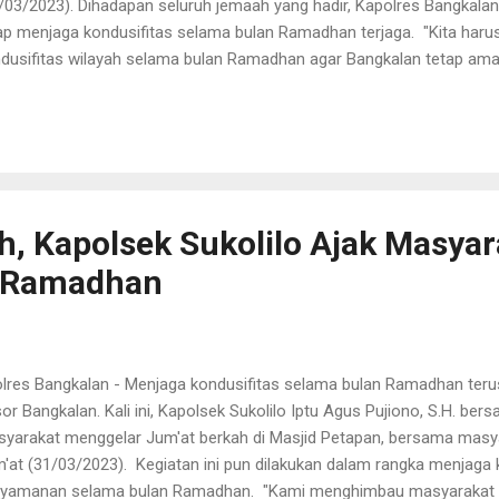
/03/2023). Dihadapan seluruh jemaah yang hadir, Kapolres Bangkala
ap menjaga kondusifitas selama bulan Ramadhan terjaga. "Kita har
dusifitas wilayah selama bulan Ramadhan agar Bangkalan tetap ama
it. Kegiatan ini pun menjadi salah satu kegiatan rutin Kapolres Ba
ayah tetap aman dan kondusif. AKBP Wiwit berharap kegiatan ini pun
dengarkan keluhan masyarakat dan juga menjaga silaturahmi deng
h, Kapolsek Sukolilo Ajak Masya
s Ramadhan
res Bangkalan - Menjaga kondusifitas selama bulan Ramadhan terus 
or Bangkalan. Kali ini, Kapolsek Sukolilo Iptu Agus Pujiono, S.H. be
yarakat menggelar Jum'at berkah di Masjid Petapan, bersama masy
'at (31/03/2023). Kegiatan ini pun dilakukan dalam rangka menjaga 
yamanan selama bulan Ramadhan. "Kami menghimbau masyarakat