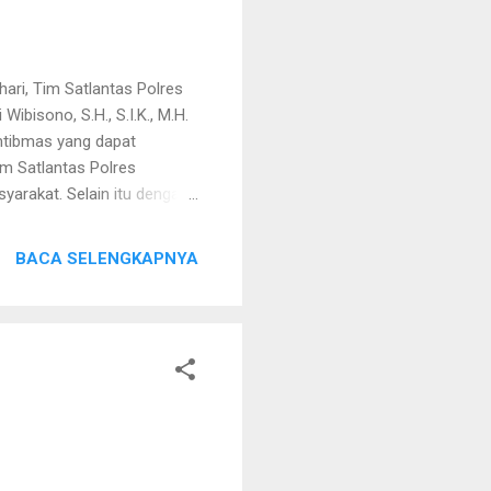
ri, Tim Satlantas Polres
ibisono, S.H., S.I.K., M.H.
mtibmas yang dapat
m Satlantas Polres
arakat. Selain itu dengan
yarakat, terlebih di bulan
an, Tim Satlantas Polres
BACA SELENGKAPNYA
n terus memaksimalkan
 di Mapolres tersebut juga
fitas wilayah selama bulan
n