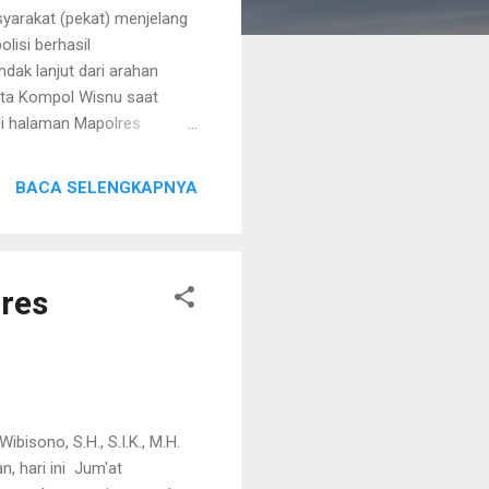
yarakat (pekat) menjelang
lisi berhasil
dak lanjut dari arahan
kata Kompol Wisnu saat
di halaman Mapolres
asaran prioritas dalam
 minuman keras, bahan
BACA SELENGKAPNYA
ya (Okerbaya) dan
 kondusif menjelang
a 2 minggu, yakni sejak
Polres Malang mengung...
lres
isono, S.H., S.I.K., M.H.
, hari ini Jum'at