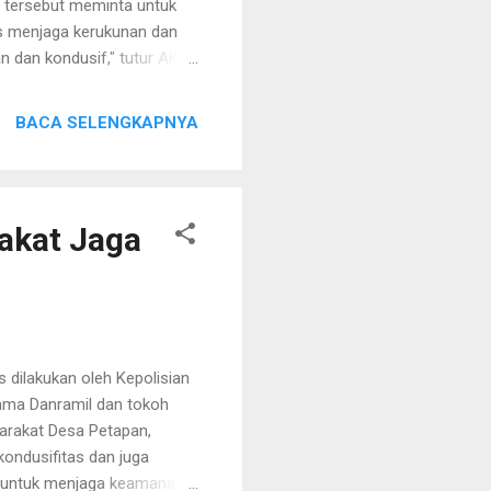
n tersebut meminta untuk
us menjaga kerukunan dan
n dan kondusif," tutur AKBP
ngkalan untuk memastikan
 menjadi sarana untuk bisa
BACA SELENGKAPNYA
an sesama. (Red/Hum)
rakat Jaga
dilakukan oleh Kepolisian
rsama Danramil dan tokoh
arakat Desa Petapan,
kondusifitas dan juga
 untuk menjaga keamanan