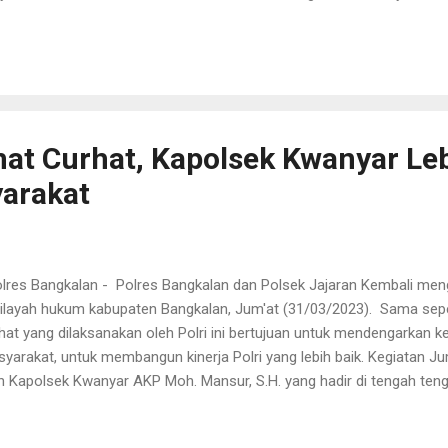
 kamtibmas serta kerukunan umat beragama," tutu Kapolsek. Kegiata
lanjut dalam menjaga keharmonisan di Desa Petapan, Kecamatan Suko
ed/Hum)
t Curhat, Kapolsek Kwanyar Leb
arakat
res Bangkalan - Polres Bangkalan dan Polsek Jajaran Kembali men
ilayah hukum kabupaten Bangkalan, Jum'at (31/03/2023). Sama sepe
hat yang dilaksanakan oleh Polri ini bertujuan untuk mendengarkan kel
yarakat, untuk membangun kinerja Polri yang lebih baik. Kegiatan Jum
h Kapolsek Kwanyar AKP Moh. Mansur, S.H. yang hadir di tengah ten
unaikan ibadah sholat Jum'at berjamaah di Masjid Annur, Jl. Raya 
amatan Kwanyar. "Program jumat curhat merupakan program Polri u