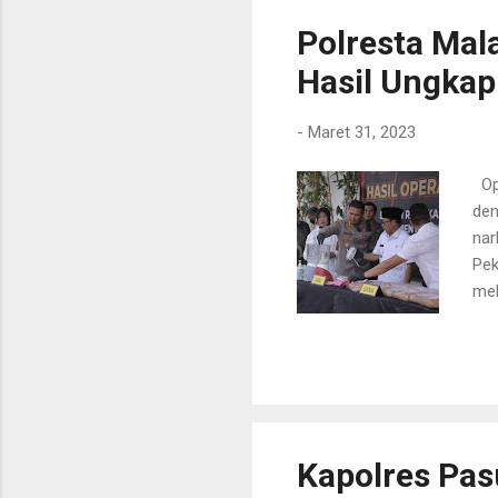
jug
Polresta Mal
Hasil Ungkap
-
Maret 31, 2023
Ope
den
nar
Pek
mel
Kap
sep
seb
buk
Pek
pem
Kapolres Pa