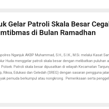
yarakat dengan mendengarkan secara langsung keluhan yang dirasa
berikan himbauan kamtibmas untuk sama sama menjaga kekhusyuk
ang AKP Mansur. Selain itu, Kapolres Bangkalan AKBP Wiwit Ari Wibison
gatakan selain mendengarkan keluhan masy...
uk Gelar Patroli Skala Besar Ceg
mtibmas di Bulan Ramadhan
olres Nganjuk AKBP Muhammad, S.H., S.I.K., M.Si. melalui Kasat S
Nur Huda menggelar patroli skala besar dengan melibatkan puluhan
 Polsek. Patroli skala besar dipusatkan di wilayah Kecamatan Tan
p, Riksa, Edukasi dan Geledah (SREG) dengan sasaran pengguna jala
yak pemuda berkumpul atau nongkrong. Pemeriksaan serta penggel
g paling pokok adalah menemukan dan mengamankan barang-barang 
am, senjata api, bahan peledak, miras dan narkoba. “Tidak hanya mela
a melakukan pemeriksaan kendaraan yang lewat dan memberikan ed
etulan kami jumpai untuk menjaga keamanan dan ketertiban,” kata. 
impin patroli, Rabu (29/3/2023) dini hari. Ia menambahkan patroli be