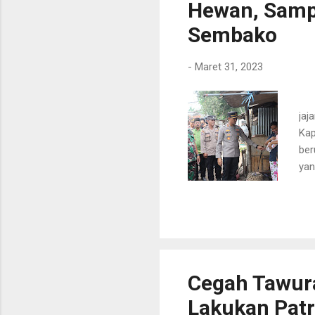
Hewan, Samp
Sembako
-
Maret 31, 2023
PAS
jaj
Kap
ber
yan
men
– m
keb
Kam
wil
Pas
Cegah Tawura
Lakukan Patr