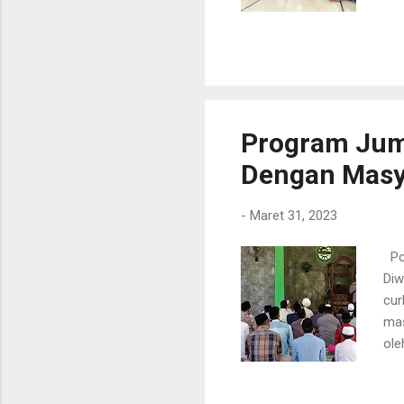
dan
ber
(R
Program Juma
Dengan Masy
-
Maret 31, 2023
Pol
Diw
cur
mas
ole
men
Kec