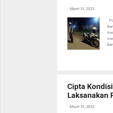
-
Maret 31, 2023
Pol
Ban
men
men
Ban
keh
ram
Ban
pen
men
Ram
Cipta Kondisi
Laksanakan 
-
Maret 31, 2023