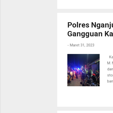
mas
mem
ter
men
Polres Nganj
Gangguan Ka
-
Maret 31, 2023
Kap
M. 
dan
sto
ban
yan
taj
jug
keb
mem