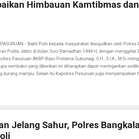
aikan Himbauan Kamtibmas dan
URUAN - Bakti Polri kepada masyarakat diwujudkan oleh Polres
aran Polda Jatim di bulan Suci Ramadhan 1444 H, dengan menggelar B
olres Pasuruan AKBP Bayu Pratama Gubunagi, S.H., S.I.K., M.Si men
upa sembako yang diberikan ini diharapkan dapat meringankan sedik
g kurang mampu. Selain itu Kapolres Pasuruan juga menyampaikan
gajak warga masyarakat berkomitmen menjaga kemanan dan keterti
asing. “Membantu masyarakat yang kurang mampu ditengah melonj
utuhan pangan, karena mendekati lebaran, dan kami sampaikan himb
is (30/03/2023). Sasaran kegiatan Baksos kali ini adalah warga di 
ayah Kecamatan Bangil Kabupaten Pasuruan dengan jumlah 20 paket
uruan juga mengatakan bahwa kegiatan Baksos di Bulan Suci Ramadh
n Jelang Sahur, Polres Bangkal
oli