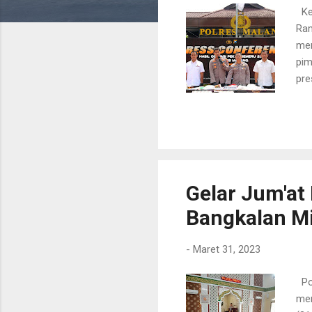
n
Kep
Ram
men
pim
pre
Mal
pel
pel
nar
Ram
tan
Gelar Jum'at
Bangkalan Mi
-
Maret 31, 2023
Pol
men