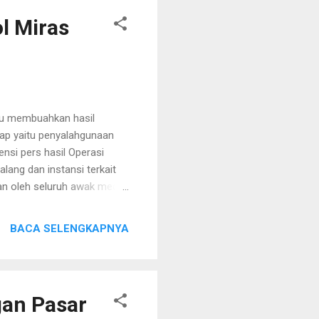
l Miras
gu membuahkan hasil
kap yaitu penyalahgunaan
nsi pers hasil Operasi
ang dan instansi terkait
n oleh seluruh awak media.
kti hasil ungkap kasus
 yang dimusnahkan itu
BACA SELENGKAPNYA
agai merk. “Jadi ini barang
k pada kegiatan Operasi
 (29/3). Hadir dalam
ta Mala...
an Pasar