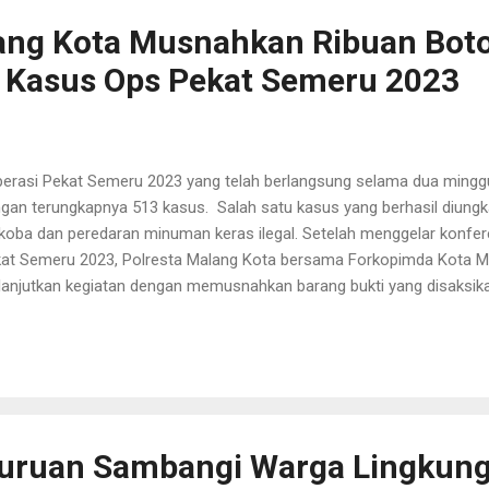
a bertujuan untuk mengeliminasi kejahatan jalanan dan...
ang Kota Musnahkan Ribuan Boto
 Kasus Ops Pekat Semeru 2023
rasi Pekat Semeru 2023 yang telah berlangsung selama dua ming
gan terungkapnya 513 kasus. Salah satu kasus yang berhasil diung
koba dan peredaran minuman keras ilegal. Setelah menggelar konfere
at Semeru 2023, Polresta Malang Kota bersama Forkopimda Kota Mal
anjutkan kegiatan dengan memusnahkan barang bukti yang disaksika
olresta Malang Kota Kombes Pol Budi Hermanto menyebut barang bu
anjang bulan Maret 2023 termasuk pada Operasi Pekat Semeru 2023
ayak 21 kg ganja, sabu seberat 400 gr dan 2.038 botol miras dari berb
ti dari hasil kami mengungkap kasus pada bulan Maret 2023 termasu
at Semeru 2023,” ujar Kombes Budi dihadapan para awak media, Rabu
usnahan barang bukti narkoba dan miras tersebut diantaranya Waliko
suruan Sambangi Warga Lingkung