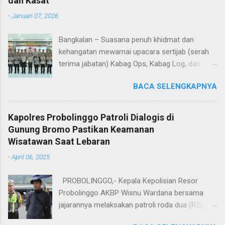
dan Kasat
-
Januari 07, 2026
Bangkalan – Suasana penuh khidmat dan
kehangatan mewarnai upacara sertijab (serah
terima jabatan) Kabag Ops, Kabag Log, dan
Kasat Lantas Polres Bangkalan yang digelar di
BACA SELENGKAPNYA
Aula Sarja Arya Racana Polres Bangkalan, Rabu
(07/01/2026). Upacara tersebut menjadi
momen penting bagi jajaran Polres Bangkalan,
Kapolres Probolinggo Patroli Dialogis di
bukan hanya sebagai pergantian jabatan
Gunung Bromo Pastikan Keamanan
struktural, tetapi juga sebagai bentuk regenerasi
Wisatawan Saat Lebaran
dan kesinambungan pengabdian kepada
-
April 06, 2025
masyarakat. Dalam sertijab tersebut, KOMPOL
Hery Kusnanto, S.H., M.H. resmi menyerahkan
PROBOLINGGO,- Kepala Kepolisian Resor
jabatan Kabag Log Polres Bangkalan untuk
Probolinggo AKBP Wisnu Wardana bersama
mengemban amanah baru sebagai Wakapolres
jajarannya melaksakan patroli roda dua (R2) di
Sampang. Jabatan Kabag Log Polres Bangkalan
kawasan Taman Nasional Bromo Tengger
selanjutnya dijabat oleh KOMPOL Moch. Rifai,